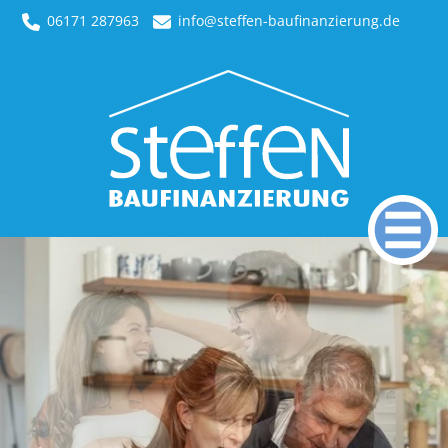
06171 287963
info@steffen-baufinanzierung.de