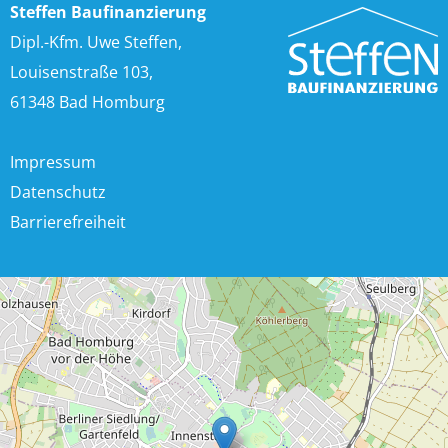
Steffen Baufinanzierung
Dipl.-Kfm. Uwe Steffen,
Louisenstraße 103,
61348 Bad Homburg
Impressum
Datenschutz
Barrierefreiheit
+
−