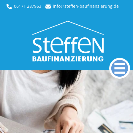
06171 287963
info@steffen-baufinanzierung.de